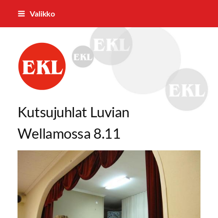
Siirry
Valikko
sivun
sisältöön
Eurajoen Eläkkeensaajat ry
Kutsujuhlat Luvian
Wellamossa 8.11