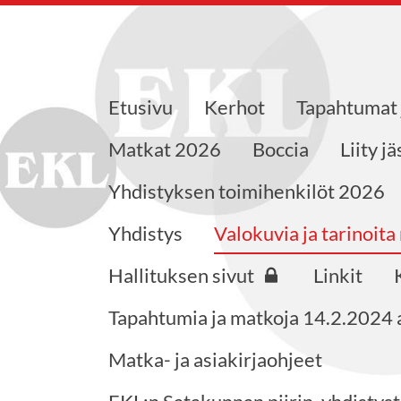
Etusivu
Kerhot
Tapahtumat 
aajat ry
Matkat 2026
Boccia
Liity j
Yhdistyksen toimihenkilöt 2026
Yhdistys
Valokuvia ja tarinoita
Hallituksen sivut
Linkit
Tapahtumia ja matkoja 14.2.2024 a
Matka- ja asiakirjaohjeet