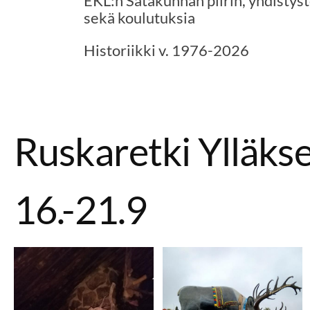
EKL:n Satakunnan piirin, yhdistys
sekä koulutuksia
Historiikki v. 1976-2026
Ruskaretki Ylläkse
16.-21.9