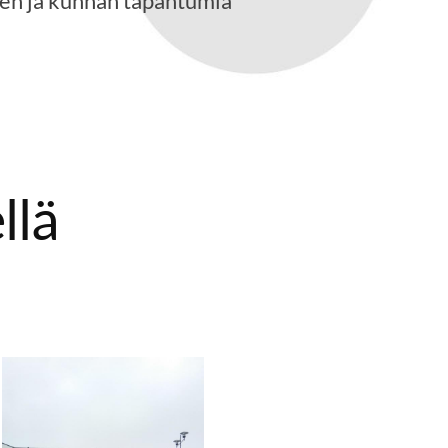
ten ja kunnan tapahtumia
llä