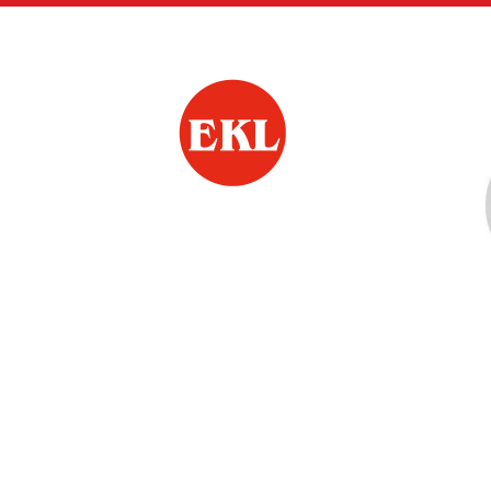
Siirry
sivun
sisältöön
Eurajoen Eläkkeens