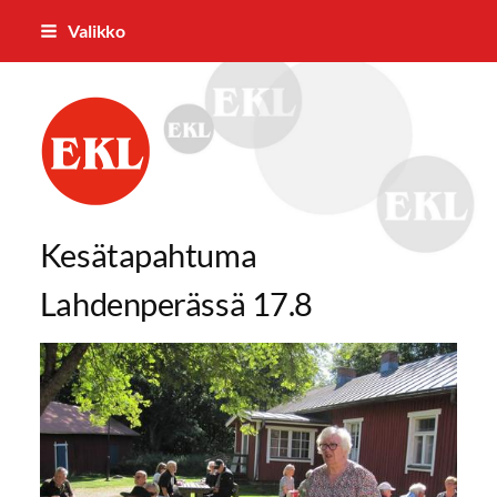
Siirry
Valikko
sivun
sisältöön
Eurajoen Eläkkeensaajat ry
Kesätapahtuma
Lahdenperässä 17.8