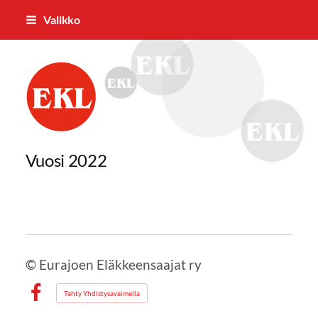
Siirry
Valikko
sivun
sisältöön
Eurajoen Eläkkeensaajat ry
Vuosi 2022
©
Eurajoen Eläkkeensaajat ry
Tehty Yhdistysavaimella
Facebook