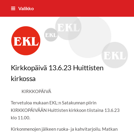
Siirry
Valikko
sivun
sisältöön
Eurajoen Eläkkeensaajat ry
Kirkkopäivä 13.6.23 Huittisten
kirkossa
KIRKKOPÄIVÄ
Tervetuloa mukaan EKL:n Satakunnan piirin
KIRKKOPÄIVÄÄN Huittisten kirkkoon tiistaina 13.6.23
klo 11.00.
Kirkonmenojen jälkeen ruoka- ja kahvitarjoilu. Matkan