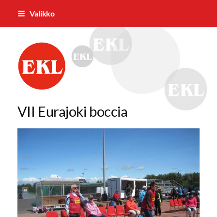
Siirry
Valikko
sivun
sisältöön
Eurajoen Eläkkeensaajat ry
VII Eurajoki boccia