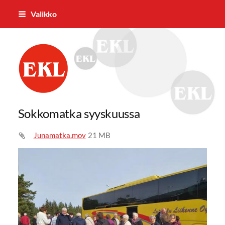
Siirry
Valikko
sivun
sisältöön
Eurajoen Eläkkeensaajat ry
Sokkomatka syyskuussa
Junamatka.mov
21 MB