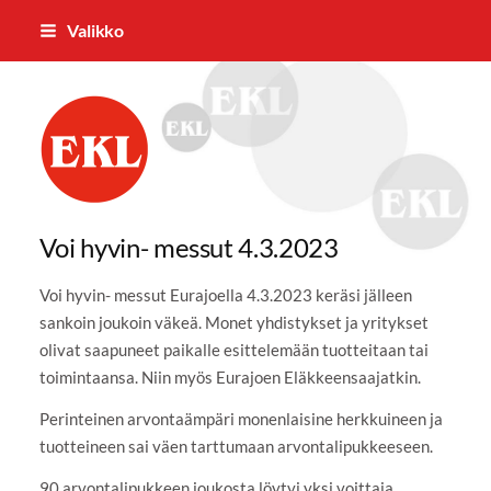
Siirry
Valikko
sivun
sisältöön
Eurajoen Eläkkeensaajat ry
Voi hyvin- messut 4.3.2023
Voi hyvin- messut Eurajoella 4.3.2023 keräsi jälleen
sankoin joukoin väkeä. Monet yhdistykset ja yritykset
olivat saapuneet paikalle esittelemään tuotteitaan tai
toimintaansa. Niin myös Eurajoen Eläkkeensaajatkin.
Perinteinen arvontaämpäri monenlaisine herkkuineen ja
tuotteineen sai väen tarttumaan arvontalipukkeeseen.
90 arvontalipukkeen joukosta löytyi yksi voittaja.