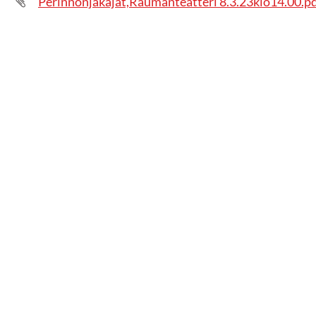
Perinnönjakajat,Raumanteatteri 8.3.23klo14.00.p