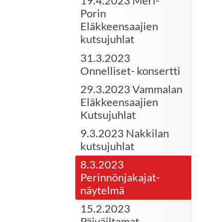
19.4.2023 Meri-
Porin
Eläkkeensaajien
kutsujuhlat
31.3.2023
Onnelliset- konsertti
29.3.2023 Vammalan
Eläkkeensaajien
Kutsujuhlat
9.3.2023 Nakkilan
kutsujuhlat
8.3.2023
Perinnönjakajat-
näytelmä
15.2.2023
Päiväiltamat