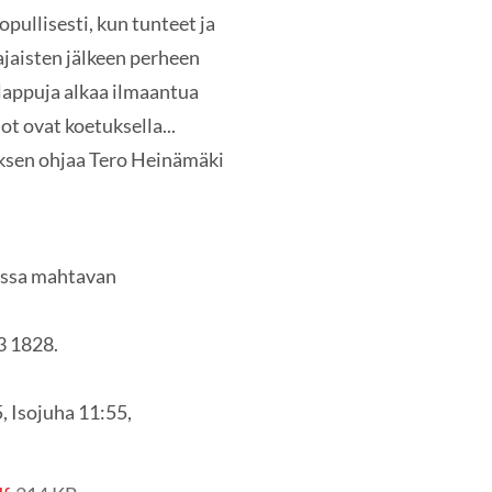
pullisesti, kun tunteet ja
jaisten jälkeen perheen
-lappuja alkaa ilmaantua
ot ovat koetuksella...
tyksen ohjaa Tero Heinämäki
tissa mahtavan
3 1828.
, Isojuha 11:55,