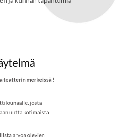
ten ja kunnan tapahtumia
näytelmä
a teatterin merkeissä !
tilounaalle, josta
aan uutta kotimaista
llista arvoa olevien