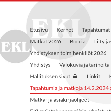
Etusivu
Kerhot
Tapahtumat 
aajat ry
Matkat 2026
Boccia
Liity j
Yhdistyksen toimihenkilöt 2026
Yhdistys
Valokuvia ja tarinoita
Hallituksen sivut
Linkit
Tapahtumia ja matkoja 14.2.2024 a
Matka- ja asiakirjaohjeet