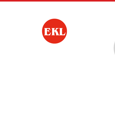
Siirry
sivun
sisältöön
Eurajoen Eläkkeens