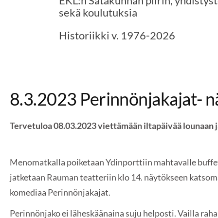
EKL:n Satakunnan piirin, yhdistys
sekä koulutuksia
Historiikki v. 1976-2026
8.3.2023 Perinnönjakajat- 
Tervetuloa 08.03.2023 viettämään iltapäivää lounaan j
Menomatkalla poiketaan Ydinporttiin mahtavalle buffet
jatketaan Rauman teatteriin klo 14. näytökseen katsom
komediaa Perinnönjakajat.
Perinnönjako ei läheskäänaina suju helposti. Vailla raha