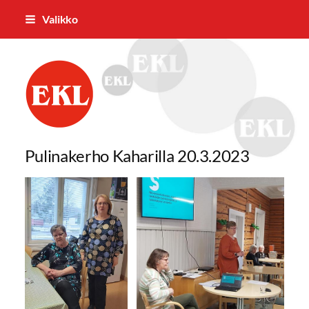
Siirry
Valikko
sivun
sisältöön
Eurajoen Eläkkeensaajat ry
Pulinakerho Kaharilla 20.3.2023