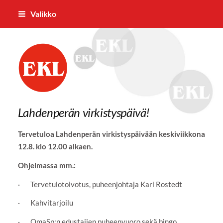
Siirry
Valikko
sivun
sisältöön
Eurajoen Eläkkeensaajat ry
Lahdenperän virkistyspäivä!
Tervetuloa Lahdenperän virkistyspäivään keskiviikkona
12.8. klo 12.00 alkaen.
Ohjelmassa mm.:
· Tervetulotoivotus, puheenjohtaja Kari Rostedt
· Kahvitarjoilu
· OmaSp:n edustajien puheenvuoro sekä bingo.