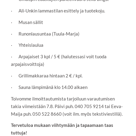
· Ali-Unkin lammastilan esittely ja tuotekoju.
· Musan sällit
· Runonlausuntaa (Tuula-Marja)
· Yhteislaulua
· Arpajaiset 3 kpl / 5 € (halutessasi voit tuoda
arpajaisvoittoja)
· Grillimakkaraa hintaan 2 € / kpl.
· Sauna lämpimänä klo 14.00 alkaen
Toivomme ilmoittautumista tarjoiluun varautumisen
takia viimeistään 7.8. Päivi puh. 040 705 9214 tai Eeva-
Maija puh. 050 522 8660 (voit ilm. myös tekstiviestillä).
Tervetuloa mukaan viihtymään ja tapaamaan taas
tuttuja!